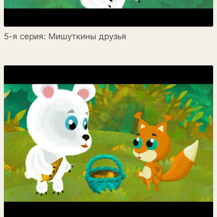
5-я серия: Мишуткины друзья